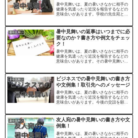
暑中見舞いは、夏の暑いさなかに相手の
健康を気遣ったり近況を報告するなどの
意味合いがあります。学校の先生宛とな
ると、夏休み期間中の出来事などを伝え
るにはいい機会になりますし、卒業後の
生徒のケースなどでは、どのような新生
暑中見舞いの返事はいつまでに必
暑中見舞い
活を送っているのかなどの...
要なのか？書き方や例文をチェッ
ク！
暑中見舞いは、夏の暑いさなかに相手の
健康を気遣ったり近況を報告するなどの
意味合いがあります。その暑中見舞いが
上司や友人などから届いた時、返事はい
つまでに必要なのか。また、その返事は
どうやって書けばいいのか？そこで今回
ビジネスでの暑中見舞いの書き方
暑中見舞い
は、暑中見舞いの返事のタ...
や文例集！取引先へのメッセージ
暑中見舞いは、夏の暑いさなかに相手の
健康を気遣ったり近況を報告するなどの
意味合いがあります。今後の交誼を願う
言葉や日頃の感謝を伝えるには良い機会
なので、ビジネスで取引先などに送って
ポイントを稼ぐなんてのもアリだと思い
友人宛の暑中見舞いの書き方や文
暑中見舞い
ます。でも、暑中見舞いを...
例集！
暑中見舞いは、夏の暑いさなかに相手の