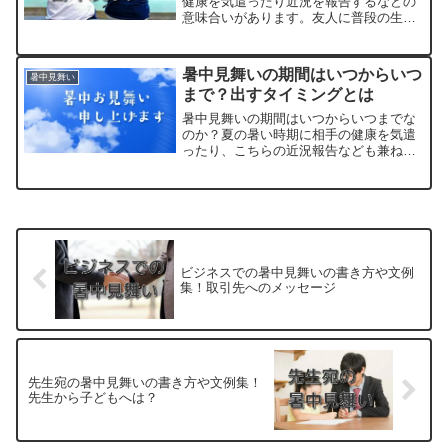
健康を気遣ったり近況を報告するなどの
意味合いがあります。友人に普段の生活
の様子や近況について。引越しなどの報
告などがあれば伝えるツールにしてもい
いと思います。でも、暑中見舞いを友人
暑中見舞いの期間はいつからいつ
暑中見舞い
宛に送る時はどうやって書...
まで？出すタイミングとは
暑中見舞いの期間はいつからいつまでな
のか？夏の暑い時期に相手の健康を気遣
ったり、こちらの近況報告なども兼ねて
送ることもある暑中見舞いですが、期間
を間違うと季節感がなくなりもらった側
の嬉しさも半減してしまいます。そこで
今回は、暑中見舞いの期間...
ビジネスでの暑中見舞いの書き方や文例
集！取引先へのメッセージ
先生宛の暑中見舞いの書き方や文例集！
先生から子どもへは？