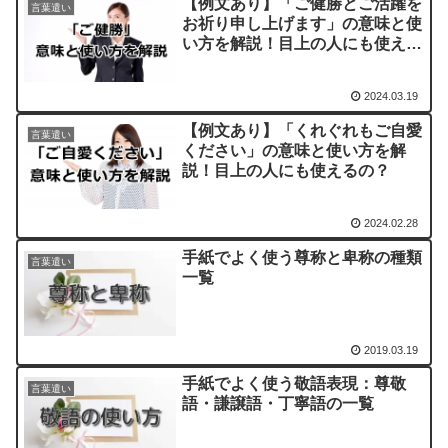
【例文あり】「ご健勝とご活躍を
言葉遣い
お祈り申し上げます」の意味と使
い方を解説！目上の人にも使える
の？
2024.03.19
【例文あり】「くれぐれもご自愛
言葉遣い
ください」の意味と使い方を解
説！目上の人にも使えるの？
2024.02.28
手紙でよく使う尊称と卑称の種類
言葉遣い
一覧
2019.03.19
手紙でよく使う敬語表現：尊敬
言葉遣い
語・謙譲語・丁寧語の一覧