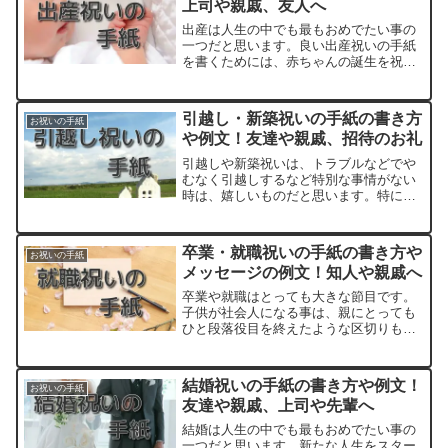
上司や親戚、友人へ
出産は人生の中でも最もおめでたい事の
一つだと思います。良い出産祝いの手紙
を書くためには、赤ちゃんの誕生を祝福
したり、健康を願う気持ちを素直に伝え
ることが大切です。そんな出産祝いの手
紙の書き方とともに、上司や親戚、友人
引越し・新築祝いの手紙の書き方
お祝いの手紙
にあてた例文も作ってみま...
や例文！友達や親戚、招待のお礼
引越しや新築祝いは、トラブルなどでや
むなく引越しするなど特別な事情がない
時は、嬉しいものだと思います。特に新
築だと新たな希望や感動があって人生の
中でも大きな出来事ですよね。そんな新
居を褒める言葉や、相手の満足を思いや
卒業・就職祝いの手紙の書き方や
お祝いの手紙
る言葉も必要となるでしょ...
メッセージの例文！知人や親戚へ
卒業や就職はとっても大きな節目です。
子供が社会人になる事は、親にとっても
ひと段落役目を終えたような区切りもあ
りますよね。両親に送る場合には、これ
までの育児の苦労をねぎらったりする言
葉も入れたいものです。本人へは社会人
結婚祝いの手紙の書き方や例文！
お祝いの手紙
としての自覚や責任、そし...
友達や親戚、上司や先輩へ
結婚は人生の中でも最もおめでたい事の
一つだと思います。新たな人生をスター