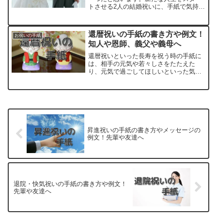
トさせる2人の結婚祝いに、手紙で気持ち
を伝えたいものではないでしょうか。良
い結婚祝いの手紙を書くためには、2人の
門出を祝福したり今後の幸せを願う気持
還暦祝いの手紙の書き方や例文！
お祝いの手紙
ちを素直に伝えること...
知人や恩師、義父や義母へ
還暦祝いといった長寿を祝う時の手紙に
は、相手の元気や若々しさをたたえた
り、元気で過ごしてほしいといった気持
ちを込めた願いも伝えたいところ。長寿
への敬意をこめて、お祝いの言葉を伝え
ていきましょう。そんな還暦祝いの手紙
の書き方とともに知人や恩師...
昇進祝いの手紙の書き方やメッセージの
例文！先輩や友達へ
退院・快気祝いの手紙の書き方や例文！
先輩や友達へ