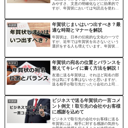
みやすさ、文意の明確化などに効果的で
すが、年賀状においては句読点を使わな
いことがマナーとされることがありま
す。では、なぜ年賀状の句読点は気にし
ないとダメなのでしょうか？そして、句
年賀状じまいはいつ出すべき？最
年賀状
読点をつけてしまったらどの...
適な時期とマナーを解説
年賀状は、日本の伝統的な文化の一つで
すが、近年では年賀状を出さないという
選択をする人も増えています。年賀状を
出さないと決めた場合、年賀状じまいを
するタイミングはいつが最適なのでしょ
うか。また、どのように伝えるのが良い
年賀状の宛名の位置とバランスを
年賀状
のでしょうか。この記事で...
整えてキレイに書く方法を解説！
友達に送る年賀状は、それほど宛名の部
分は気にする事はないかと思いますが、
送る相手が取引先だったり会社の上司、
親戚といった場合、「年賀状の宛名の部
分も失礼のないようにしないといけな
い」といった考えがよぎると思います。
ビジネスで送る年賀状の一言コメ
年賀状
しかし、年賀状の宛名の位置...
ント例文！取引先の会社やお客様
に感謝を込めて
ビジネスで取引先の会社やお客様に送る
年賀状には、相手に対する感謝の気持ち