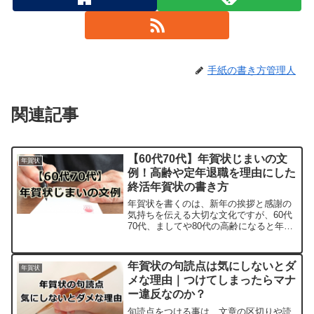
手紙の書き方管理人
関連記事
【60代70代】年賀状じまいの文
年賀状
例！高齢や定年退職を理由にした
終活年賀状の書き方
年賀状を書くのは、新年の挨拶と感謝の
気持ちを伝える大切な文化ですが、60代
70代、ましてや80代の高齢になると年賀
状の作成が困難になったり、終活の一環
として人間関係や身辺整理をしたいと考
えたりすることもあります。そんなとき
年賀状の句読点は気にしないとダ
年賀状
には、年賀状じまい...
メな理由｜つけてしまったらマナ
ー違反なのか？
句読点をつける事は、文章の区切りや読