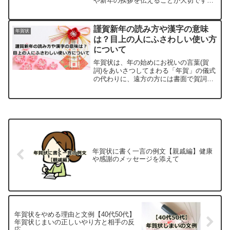
や新年の挨拶を伝えることが大切です。
しかし、どのように書けば相手に好印象
を与えられるのか、悩んでしまう方も多
いのではないでしょうか。そこで、この
謹賀新年の読み方や漢字の意味
年賀状
記事では、取引先の会社や...
は？目上の人にふさわしい使い方
について
年賀状は、年の始めにお祝いの言葉(賀
詞)をあいさつしてまわる「年賀」の儀式
の代わりに、遠方の方には書面で賀詞を
送ることになったのが始まりといわれて
います。その年賀状の最初の書き始めに
は、祝いの言葉である「賀詞」が文頭に
入りますが、ここでよく...
年賀状に書く一言の例文【親戚編】健康
や感謝のメッセージを添えて
年賀状をやめる理由と文例【40代50代】
年賀状じまいの正しいやり方と相手の反
応