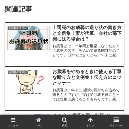
関連記事
上司宛のお歳暮の送り状の書き方
お歳暮の送り状
と文例集！妻が代筆、会社の部下
宛に送る場合は？
お歳暮とは、一年間お世話になった方々
に感謝の気持ちを込めて贈る贈答品のこ
とです。日本では古くから、年末に親族
や友人、取引先などにお歳暮を贈る習慣
があります。お歳暮を贈る時期は地域や
業種によって異なりますが、一般的には
お歳暮をやめるときに使える丁寧
お歳暮の送り状
11月下旬から12月中旬...
な断り方と文例集！伝え方のコツ
とマナー
お歳暮は、年末に感謝の気持ちを込めて
贈るものですが、実は受け取る側にとっ
ては負担に感じることもあります。親戚
から毎年送られてくるお歳暮が欲しくな
いものだったり、取引先へのお返しやお
礼状を書くのが面倒だったりすると、ど
2025年お歳暮を贈る時期はい
お歳暮の送り状
うやって断ればいいのか伝...
つ？関東・関西・沖縄の違いや遅
メニュー
ホーム
検索
トップ
サイドバー
れた場合の対処法