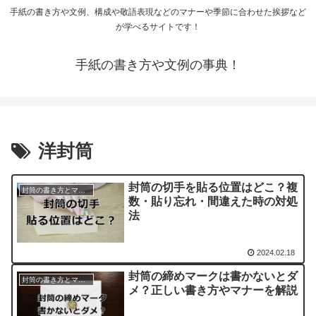
手紙の書き方や文例、構成や敬語表現などのマナーや季節に合わせた挨拶など
が学べるサイトです！
手紙の書き方や文例の事典！
洋封筒
封筒の切手を貼る位置はどこ？複
封筒の書き方とマナー
数・貼り忘れ・間違えた時の対処
法
2024.02.18
封筒の締めマークは書かないとダ
封筒の書き方とマナー
メ？正しい書き方やマナーを解説