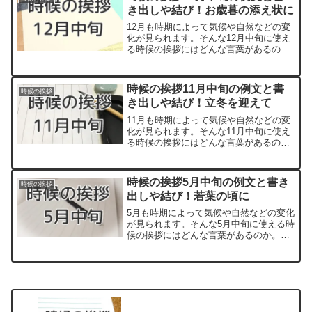
り、季節の動植物の様子を...
き出しや結び！お歳暮の添え状に
12月も時期によって気候や自然などの変
化が見られます。そんな12月中旬に使え
る時候の挨拶にはどんな言葉があるの
か。「～の候」といった形の漢語調の時
候の挨拶は知っている方も多いでしょ
う。一方で和文調の柔らかい言い回しも
時候の挨拶11月中旬の例文と書
時候の挨拶
あり、季節の動植物の様子...
き出しや結び！立冬を迎えて
11月も時期によって気候や自然などの変
化が見られます。そんな11月中旬に使え
る時候の挨拶にはどんな言葉があるの
か。「～の候」といった形の漢語調の時
候の挨拶は知っている方も多いでしょ
う。一方で和文調の柔らかい言い回しも
時候の挨拶5月中旬の例文と書き
時候の挨拶
あり、季節の動植物の様子...
出しや結び！若葉の頃に
5月も時期によって気候や自然などの変化
が見られます。そんな5月中旬に使える時
候の挨拶にはどんな言葉があるのか。
「～の候」といった形の漢語調の時候の
挨拶は知っている方も多いでしょう。一
方で和文調の柔らかい言い回しもあり、
季節の動植物の様子を取...