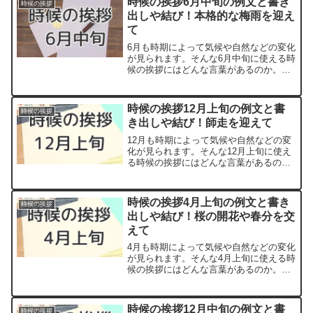
時候の挨拶6月中旬の例文と書き
時候の挨拶
出しや結び！本格的な梅雨を迎え
て
6月も時期によって気候や自然などの変化
が見られます。そんな6月中旬に使える時
候の挨拶にはどんな言葉があるのか。
「～の候」といった形の漢語調の時候の
挨拶は知っている方も多いでしょう。一
方で和文調の柔らかい言い回しもあり、
時候の挨拶12月上旬の例文と書
時候の挨拶
季節の動植物の様子を取...
き出しや結び！師走を迎えて
12月も時期によって気候や自然などの変
化が見られます。そんな12月上旬に使え
る時候の挨拶にはどんな言葉があるの
か。「～の候」といった形の漢語調の時
候の挨拶は知っている方も多いでしょ
う。一方で和文調の柔らかい言い回しも
時候の挨拶4月上旬の例文と書き
時候の挨拶
あり、季節の動植物の様子...
出しや結び！桜の開花や春分を交
えて
4月も時期によって気候や自然などの変化
が見られます。そんな4月上旬に使える時
候の挨拶にはどんな言葉があるのか。
「～の候」といった形の漢語調の時候の
挨拶は知っている方も多いでしょう。一
方で、和文調の柔らかい言い回しもあ
時候の挨拶12月中旬の例文と書
時候の挨拶