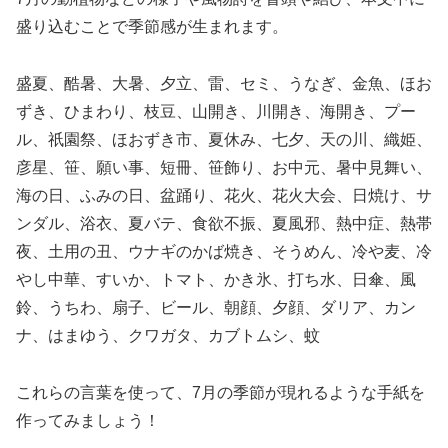
盛り込むことで季節感が生まれます。
盛夏、酷暑、大暑、夕立、雷、セミ、うなぎ、金魚、ほお
ずき、ひまわり、枝豆、山開き、川開き、海開き、プー
ル、祇園祭、ほおずき市、夏休み、七夕、天の川、織姫、
彦星、笹、願い事、短冊、笹飾り、お中元、暑中見舞い、
海の日、ふみの日、盆踊り、花火、花火大会、日焼け、サ
ンダル、浴衣、夏バテ、食欲不振、夏風邪、熱中症、熱帯
夜、土用の丑、ウナギのかば焼き、そうめん、冷や麦、冷
やし中華、すいか、トマト、かき氷、打ち水、日傘、風
鈴、うちわ、扇子、ビール、朝顔、夕顔、ダリア、カン
ナ、はまゆう、クワガタ、カブトムシ、蚊
これらの言葉を使って、7月の季節が現れるような手紙を
作ってみましょう！