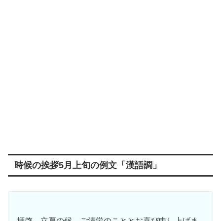
時候の挨拶5月上旬の例文「漢語調」
拝啓 立夏の候、ご清栄のこととお喜び申し上げま