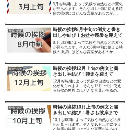
3月も時期によって気候や自然などの変化
が見られます。そんな3月上旬に使える時
候の挨拶にはどんな言葉があるのか。
「～の候」といった形の漢語調の時候の
挨拶は知っている方も多いでしょう。一
方で、和文調の柔らかい言い回しもあ
時候の挨拶8月中旬の例文と書き
時候の挨拶
り、季節の動植物の様子を...
出しや結び！お盆や残暑を迎えて
8月も時期によって気候や自然などの変化
が見られます。そんな8月中旬に使える時
候の挨拶にはどんな言葉があるのか。
「～の候」といった形の漢語調の時候の
挨拶は知っている方も多いでしょう。一
方で和文調の柔らかい言い回しもあり、
時候の挨拶12月上旬の例文と書
時候の挨拶
季節の動植物の様子を取...
き出しや結び！師走を迎えて
12月も時期によって気候や自然などの変
化が見られます。そんな12月上旬に使え
る時候の挨拶にはどんな言葉があるの
か。「～の候」といった形の漢語調の時
候の挨拶は知っている方も多いでしょ
う。一方で和文調の柔らかい言い回しも
時候の挨拶10月上旬の例文と書
時候の挨拶
あり、季節の動植物の様子...
き出しや結び！暑さも彼岸まで
10月も時期によって気候や自然などの変
化が見られます。そんな10月上旬に使え
る時候の挨拶にはどんな言葉があるの