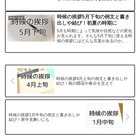
か。「～の候」といった形の漢語調の時
候の挨拶は知っている方も多いでしょ
う。一方で和文調の柔らかい言い回しも
時候の挨拶5月下旬の例文と書き
時候の挨拶
あり、季節の動植物の様子...
出しや結び！初夏の時期に
5月も時期によって気候や自然などの変化
が見られます。そんな5月下旬に使える時
候の挨拶にはどんな言葉があるのか。
「～の候」といった形の漢語調の時候の
挨拶は知っている方も多いでしょう。一
方で和文調の柔らかい言い回しもあり、
季節の動植物の様子を取...
時候の挨拶4月上旬の例文と書き出しや
結び！桜の開花や春分を交えて
時候の挨拶1月中旬の例文と書き出しや
結び！寒中見舞いにも