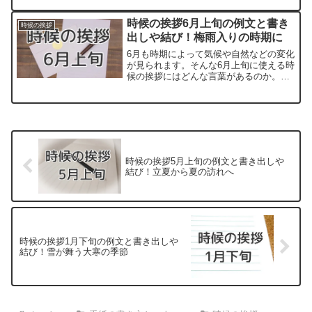
挨拶は知っている方も多いでしょう。一
方で和文調の柔らかい言い回しもあり、
時候の挨拶6月上旬の例文と書き
時候の挨拶
季節の動植物の様子を取...
出しや結び！梅雨入りの時期に
6月も時期によって気候や自然などの変化
が見られます。そんな6月上旬に使える時
候の挨拶にはどんな言葉があるのか。
「～の候」といった形の漢語調の時候の
挨拶は知っている方も多いでしょう。一
方で和文調の柔らかい言い回しもあり、
季節の動植物の様子を取...
時候の挨拶5月上旬の例文と書き出しや
結び！立夏から夏の訪れへ
時候の挨拶1月下旬の例文と書き出しや
結び！雪が舞う大寒の季節