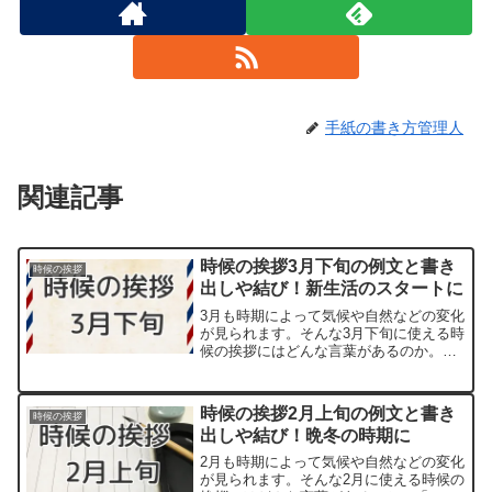
手紙の書き方管理人
関連記事
時候の挨拶3月下旬の例文と書き
時候の挨拶
出しや結び！新生活のスタートに
3月も時期によって気候や自然などの変化
が見られます。そんな3月下旬に使える時
候の挨拶にはどんな言葉があるのか。
「～の候」といった形の漢語調の時候の
挨拶は知っている方も多いでしょう。一
方で和文調の柔らかい言い回しもあり、
時候の挨拶2月上旬の例文と書き
時候の挨拶
季節の動植物の様子を取...
出しや結び！晩冬の時期に
2月も時期によって気候や自然などの変化
が見られます。そんな2月に使える時候の