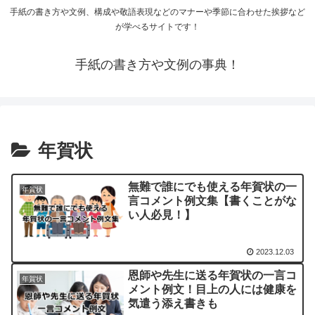
手紙の書き方や文例、構成や敬語表現などのマナーや季節に合わせた挨拶など
が学べるサイトです！
手紙の書き方や文例の事典！
年賀状
無難で誰にでも使える年賀状の一
年賀状
言コメント例文集【書くことがな
い人必見！】
2023.12.03
恩師や先生に送る年賀状の一言コ
年賀状
メント例文！目上の人には健康を
気遣う添え書きも