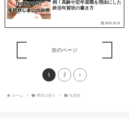
例！高齢や定年退職を理由にした
終活年賀状の書き方
2023.10.31
次のページ
1
次
2
へ
ホーム
季節の便り
年賀状