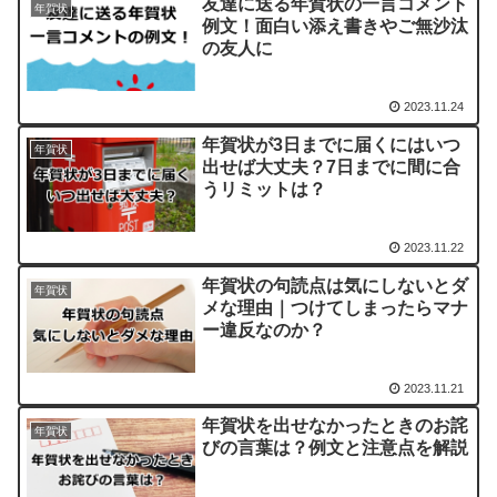
友達に送る年賀状の一言コメント
年賀状
例文！面白い添え書きやご無沙汰
の友人に
2023.11.24
年賀状が3日までに届くにはいつ
年賀状
出せば大丈夫？7日までに間に合
うリミットは？
2023.11.22
年賀状の句読点は気にしないとダ
年賀状
メな理由｜つけてしまったらマナ
ー違反なのか？
2023.11.21
年賀状を出せなかったときのお詫
年賀状
びの言葉は？例文と注意点を解説