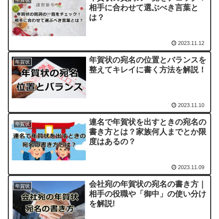
相手に合わせて選ぶべき言葉と
は？
2023.11.12
年賀状の宛名の位置とバランスを
年賀状
整えてキレイに書く方法を解説！
2023.11.10
連名で年賀状を出すときの宛名の
年賀状
書き方とは？家族何人までとか限
度はあるの？
2023.11.09
会社宛の年賀状の宛名の書き方｜
年賀状
相手の役職や「御中」の使い分け
を解説!