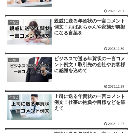
2023.12.01
親戚に送る年賀状の一言コメント
年賀状
例文！おばあちゃんや家族が笑顔
になる言葉を
2023.11.30
ビジネスで送る年賀状の一言コメ
年賀状
ント例文！取引先の会社やお客様
に感謝を込めて
2023.11.29
上司に送る年賀状の一言コメント
年賀状
例文！仕事の抱負や目標などを添
えて
2023.11.27